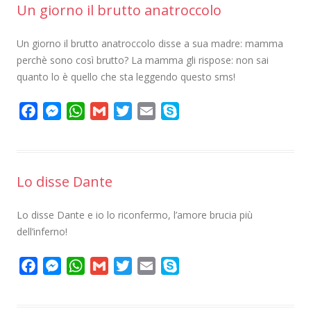
Un giorno il brutto anatroccolo
b
e
s
l
t
l
e
o
n
A
e
Un giorno il brutto anatroccolo disse a sua madre: mamma
o
g
p
r
perchè sono così brutto? La mamma gli rispose: non sai
k
e
p
quanto lo è quello che sta leggendo questo sms!
r
F
M
W
G
T
E
S
a
e
h
m
w
m
k
c
s
a
a
i
a
y
e
s
t
i
t
i
p
Lo disse Dante
b
e
s
l
t
l
e
o
n
A
e
Lo disse Dante e io lo riconfermo, l’amore brucia più
o
g
p
r
dell’inferno!
k
e
p
r
F
M
W
G
T
E
S
a
e
h
m
w
m
k
c
s
a
a
i
a
y