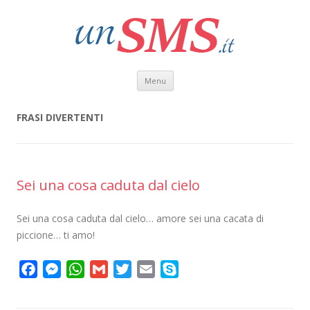
Vai al contenuto
Menu
FRASI DIVERTENTI
Sei una cosa caduta dal cielo
Sei una cosa caduta dal cielo… amore sei una cacata di
piccione… ti amo!
F
M
W
G
T
E
S
a
e
h
m
w
m
k
c
s
a
a
i
a
y