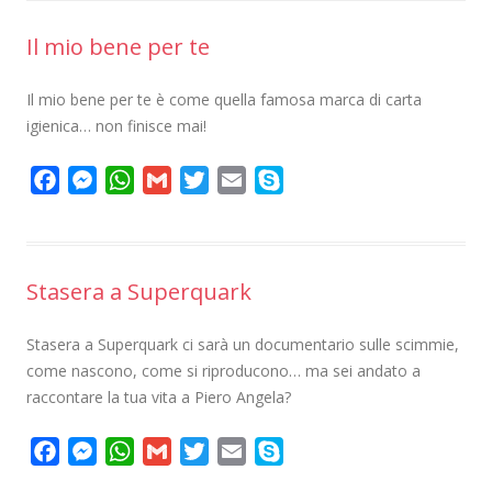
e
s
t
i
t
i
p
Il mio bene per te
b
e
s
l
t
l
e
o
n
A
e
Il mio bene per te è come quella famosa marca di carta
o
g
p
r
igienica… non finisce mai!
k
e
p
r
F
M
W
G
T
E
S
a
e
h
m
w
m
k
c
s
a
a
i
a
y
e
s
t
i
t
i
p
Stasera a Superquark
b
e
s
l
t
l
e
o
n
A
e
Stasera a Superquark ci sarà un documentario sulle scimmie,
o
g
p
r
come nascono, come si riproducono… ma sei andato a
k
e
p
raccontare la tua vita a Piero Angela?
r
F
M
W
G
T
E
S
a
e
h
m
w
m
k