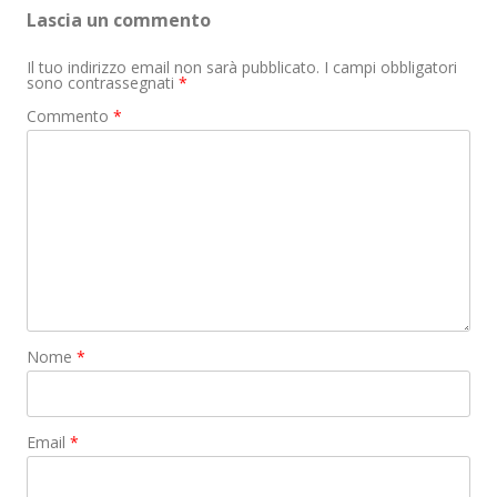
Lascia un commento
k
e
p
r
Il tuo indirizzo email non sarà pubblicato.
I campi obbligatori
sono contrassegnati
*
Commento
*
Nome
*
Email
*