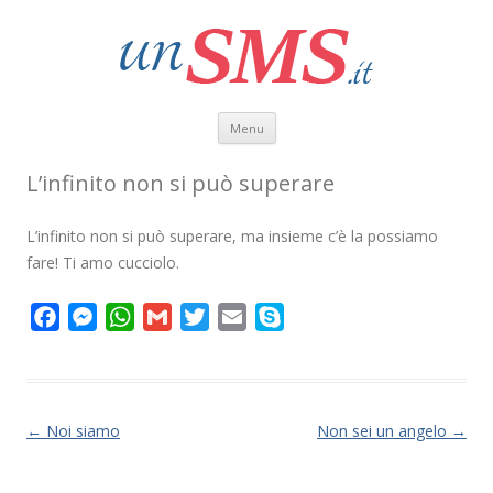
Vai al contenuto
Menu
L’infinito non si può superare
L’infinito non si può superare, ma insieme c’è la possiamo
fare! Ti amo cucciolo.
F
M
W
G
T
E
S
a
e
h
m
w
m
k
c
s
a
a
i
a
y
e
s
t
i
t
i
p
b
e
s
l
t
l
e
Navigazione articolo
←
Noi siamo
Non sei un angelo
→
o
n
A
e
o
g
p
r